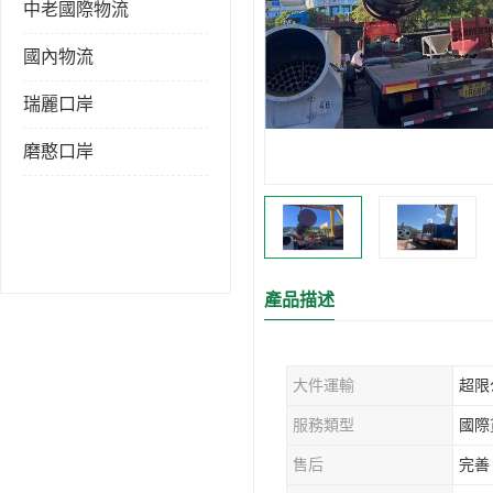
中老國際物流
國內物流
瑞麗口岸
磨憨口岸
產品描述
大件運輸
超限
服務類型
國際
售后
完善