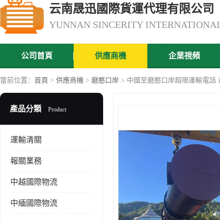
云南晟迅國際貨運代理有限公司
公司首頁
供應商機
企業視頻
當前位置：
首頁
>
供應商機
>
磨憨口岸
> 中國至磨憨口岸超限運輸電話 
產品分類
Product
運輸清關
報關業務
中越國際物流
中緬國際物流